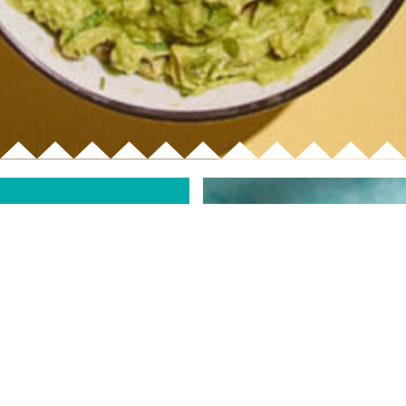
ous
s une