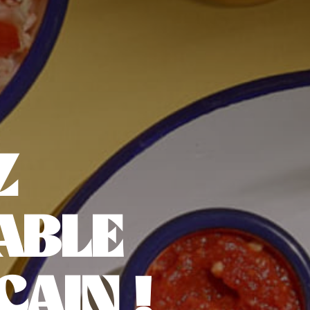
Z
ABLE
AIN !