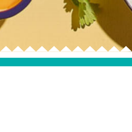
Fresh Burritos v
fait voyager dan